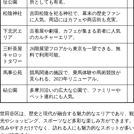
址公園
所としても有名。
松陰神社
吉田松陰を祀る神社で、幕末の歴史ファン
に人気。周辺にはカフェや商店街も充実。
下北沢エ
古着屋や劇場、カフェが集まる若者に人気
リア
のカルチャーエリア。
三軒茶屋
26階展望フロアから東京を一望できる。無
キャロッ
料で利用可能。
トタワー
馬事公苑
競馬関連の施設で、乗馬体験や馬術競技が
見られる。2023年リニューアル。
砧公園
多摩川沿いの広大な公園で、ファミリーや
ペット連れにも人気。
世田谷区は、歴史と現代が融合する魅力的なエリアであり、観
光やショッピング、スポーツなど多彩な楽しみ方ができます。
住みやすさだけでなく、訪れる人にも魅力的なスポットが多い