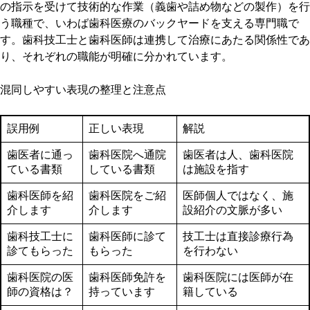
の指示を受けて技術的な作業（義歯や詰め物などの製作）を行
う職種で、いわば歯科医療のバックヤードを支える専門職で
す。歯科技工士と歯科医師は連携して治療にあたる関係性であ
り、それぞれの職能が明確に分かれています。
混同しやすい表現の整理と注意点
誤用例
正しい表現
解説
歯医者に通っ
歯科医院へ通院
歯医者は人、歯科医院
ている書類
している書類
は施設を指す
歯科医師を紹
歯科医院をご紹
医師個人ではなく、施
介します
介します
設紹介の文脈が多い
歯科技工士に
歯科医師に診て
技工士は直接診療行為
診てもらった
もらった
を行わない
歯科医院の医
歯科医師免許を
歯科医院には医師が在
師の資格は？
持っています
籍している