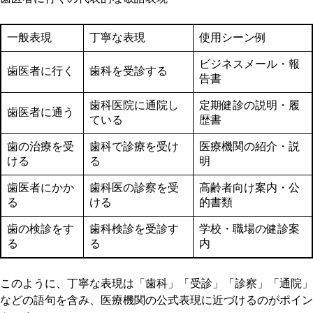
一般表現
丁寧な表現
使用シーン例
ビジネスメール・報
歯医者に行く
歯科を受診する
告書
歯科医院に通院し
定期健診の説明・履
歯医者に通う
ている
歴書
歯の治療を受
歯科で診療を受け
医療機関の紹介・説
ける
る
明
歯医者にかか
歯科医の診察を受
高齢者向け案内・公
る
ける
的書類
歯の検診をす
歯科検診を受診す
学校・職場の健診案
る
る
内
このように、丁寧な表現は「歯科」「受診」「診察」「通院」
などの語句を含み、医療機関の公式表現に近づけるのがポイン