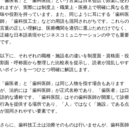
「歯医者」と「歯科医院」という言葉は日常会話で頻繁に使わ
れますが、実際には制度上・職業上・医療上で明確に異なる意
味や役割を持っています。また、同じように耳にする「歯科医
師」「歯科技工士」などの用語も混同されがちです。これらの
言葉の正しい理解は、医療機関を適切に選ぶためだけでなく、
正確な日本語表現やビジネスコミュニケーションの中でも重要
です。
以下に、それぞれの職種・施設名の違いを制度面・資格面・役
割面・呼称面から整理した比較表を提示し、読者が混乱しやす
いポイントを一つひとつ明確に解説します。
「歯医者」と「歯科医師」は同じ人物を指す場合もあります
が、法的には「歯科医師」が正式名称であり、「歯医者」は口
語的な通称です。「歯科医院」はその歯科医師が開業して診療
行為を提供する場所であり、「人」ではなく「施設」である点
が混同されやすい要素です。
さらに、歯科技工士は治療そのものは行いませんが、歯科医師