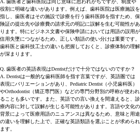
A. 歯医者と歯科医院は同じ意味に思われがちですが、制度や
役割に明確な違いがあります。例えば、歯科医院は医療施設を
指し、歯医者はその施設で診療を行う歯科医師を指すため、保
険証の提出先や診療費の請求元の明記に誤解を生む可能性があ
ります。特にビジネス文書や保険申請においては用語の誤用が
信用失墜につながるため、正しい類語の使い分けは重要です。
歯科医と歯科技工士の違いも把握しておくと、診療体制の理解
が深まります。
Q. 歯医者の英語表現はDentistだけで十分ではないのですか？
A. Dentistは一般的な歯科医師を指す言葉ですが、英語圏では
表現にバリエーションがあり、Pediatric Dentist（小児歯科医）
やOrthodontist（矯正専門医）などの専門分野別の呼称が使われ
ることも多いです。また、英語での言い換えを間違えると、診
療内容に対して誤解が生じる可能性があります。言語や文化の
背景によって医療用語のニュアンスは異なるため、意味と用途
の違いを理解した上で、正確な英語類語を選ぶことが求められ
ます。